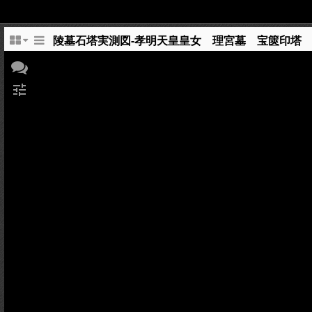
陵墓石塔実測図-孝明天皇皇女 理宮墓 宝篋印塔
tune