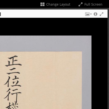
Change Layout
Full Screen
日