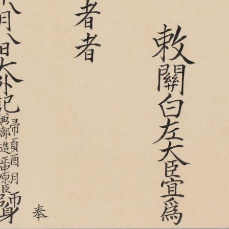
+
Add Item