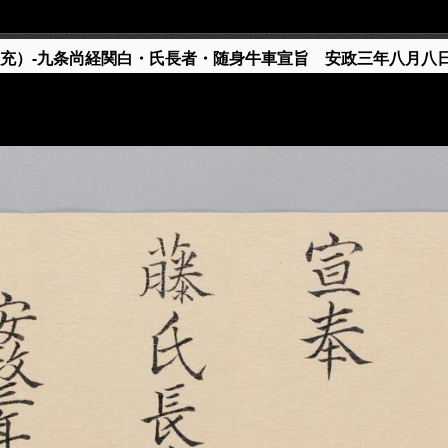
補充）-九条尚経関白・氏長者・随身牛車宣旨 安政三年八月八